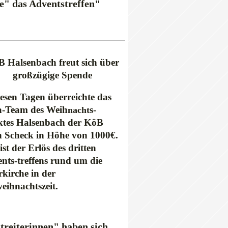
" das Adventstreffen"
 Halsenbach freut sich über
großzügige Spende
iesen Tagen überreichte das
-Team des Weih
s-
nacht
tes Halsenbach der KöB
n Scheck in Höhe von 1000€.
ist der Erlös des dritten
nts-treffens rund um die
rkirche in der
eihnachtszeit.
treiterinnen" haben sich