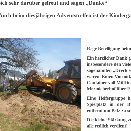
sich sehr darüber gefreut und sagen „Danke“
Auch beim diesjährigen Adventstreffen ist der Kinderga
Rege Beteiligung bei
Ein herzlicher Dank gi
insbesondere den viel
sogenannten „Dreck-w
waren. Einen Vormitta
Container voll Müll 
Mermicherhof über Eh
Eine Helfergruppe ha
Spielplatz in der 
entfernt um Patz zu s
Die kleine Stärkung z
alle redlich verdient!