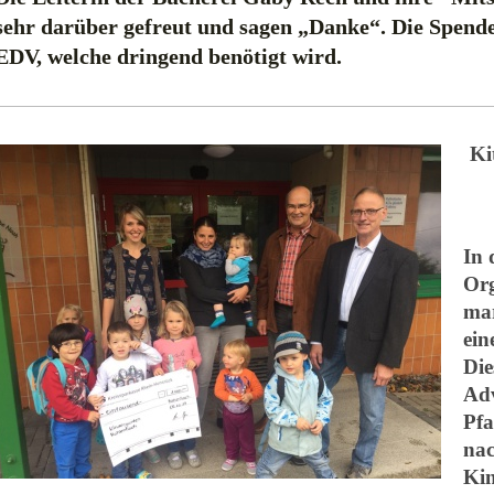
sehr darüber gefreut und sagen „Danke“. Die Spende
EDV, welche dringend benötigt wird.
Ki
In 
Org
mar
ein
Die
Adv
Pfa
nac
Kin