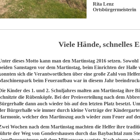
Rita Lenz
Ortsbürgermeisterin
Viele Hände, schnelles E
Unter dieses Motto kann man den Martinstag 2016 setzen. Sowohl
beiden Samstagen vor dem Martinstag, beim Einrichten der Halle w
konnten sich die Verantwortlichen über eine große Zahl von Helfen
Maschinenpark beim Feueraufbau war in diesem Jahr beeindruck
Die Kinder des 1. und 2. Schuljahres malten am Martinstag ihre B
schnitzte die Rübenköpfe. Bei der Preisverteilung nach dem Abbre
Bürgerhalle dann auch wieder bis auf den letzten Platz besetzt.
der Bürgerhalle wie immer durch kleine Vorträge der Kindergart
Harmonie, welcher den Martinszug auch wieder zum Feuer auf dem
Zwei Wochen nach dem Martinstag machten die Helfer ihre tradit
führte der Weg von Gondershausen durch das Baybachtal zum Steff
Verpflegungstrupp mit dem Mittagessen wartete. Nach einem etwa