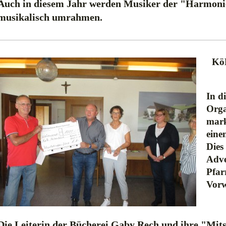
Auch in diesem Jahr werden Musiker der "Harmonie
musikalisch umrahmen.
KöB
In d
Orga
mark
eine
Dies 
Adve
Pfar
Vorw
Die Leiterin der Bücherei Gaby Rech und ihre "Mits