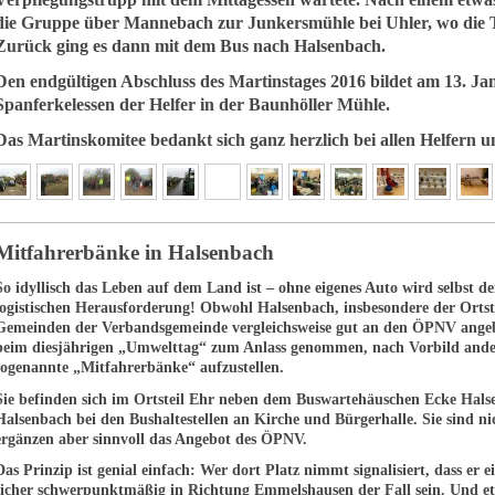
die Gruppe über Mannebach zur Junkersmühle bei Uhler, wo die 
Zurück ging es dann mit dem Bus nach Halsenbach.
Den endgültigen Abschluss des Martinstages 2016 bildet am 13. Janu
Spanferkelessen der Helfer in der Baunhöller Mühle.
Das Martinskomitee bedankt sich ganz herzlich bei allen Helfern u
Mitfahrerbänke in Halsenbach
So idyllisch das Leben auf dem Land ist – ohne eigenes Auto wird selbst 
logistischen Herausforderung! Obwohl Halsenbach, insbesondere der Ortst
Gemeinden der Verbandsgemeinde vergleichsweise gut an den ÖPNV angebu
beim diesjährigen „Umwelttag“ zum Anlass genommen, nach Vorbild and
sogenannte „Mitfahrerbänke“ aufzustellen.
Sie befinden sich im Ortsteil Ehr neben dem Buswartehäuschen Ecke Hal
Halsenbach bei den Bushaltestellen an Kirche und Bürgerhalle. Sie sind ni
ergänzen aber sinnvoll das Angebot des ÖPNV.
Das Prinzip ist genial einfach: Wer dort Platz nimmt signalisiert, dass er 
sicher schwerpunktmäßig in Richtung Emmelshausen der Fall sein. Und et