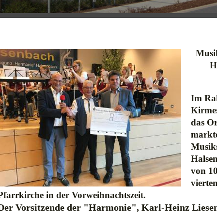
Musi
H
Im Rah
Kirmes
das O
markt
Musiks
Halsen
von 10
vierte
Pfarrkirche in der Vorweihnachtszeit.
Der Vorsitzende der "Harmonie", Karl-Heinz Liesenf