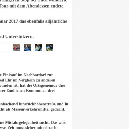
Tour mit dem Abendessen endete.
ar 2017 das ebenfalls alljährliche
nd Unterstützern.
der Einkauf im Nachbardorf zur
eil Ehr im Vergleich zu anderen
nden ist, hat die Ortsgemeinde dies
erer ländlichen Kommunen drei
senbacher-/Hunsrückhöhenstraße und in
cht als Massenverkehrsmittel gedacht,
eine Mitfahrgelegenheit sucht. Das wird
was Zeit muss sicher mitgebracht